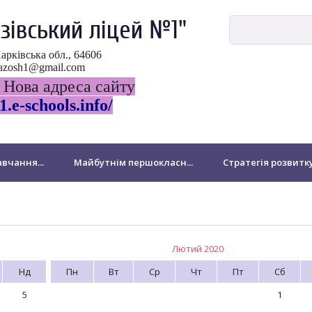
зівський ліцей №1"
Харківська обл., 64606
ovazosh1@gmail.com
 Нова адреса сайту
1.e-schools.info/
вчання...
Майбутнім першокласн...
Стратегія розвитк
ДПА
НМТ-2024
Виховна робота
Національно-патр
Бібліотека
Для батьків
Звернення громадян
Лютий 2020
Нд
Пн
Вт
Ср
Чт
Пт
Сб
підрозділ Миколаївської філії
Підвищення кваліфікації педа
5
1