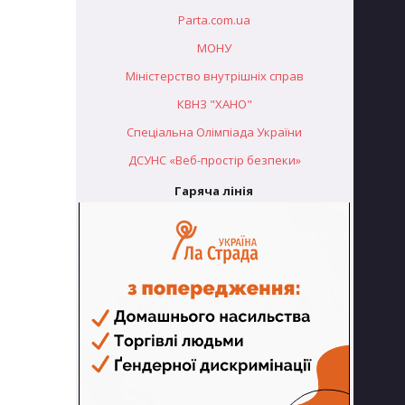
Parta.com.ua
МОНУ
Міністерство внутрішніх справ
КВНЗ "ХАНО"
Спеціальна Олімпіада України
ДСУНС «Веб-простір безпеки»
Гаряча лінія