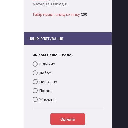
Матеріали заходів
Табір праці та відпочинку
(29)
Наше опитування
Як вам наша школа?
Відмінно
Добре
Непогано
Погано
Жахливо