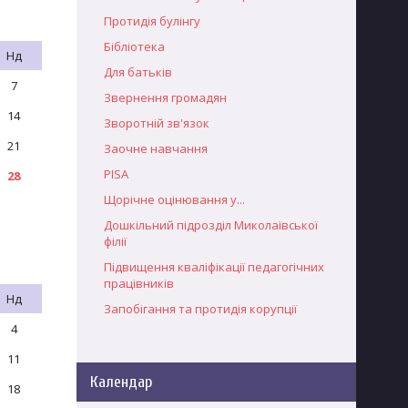
Протидія булінгу
Бібліотека
Нд
Для батьків
7
Звернення громадян
14
Зворотній зв'язок
21
Заочне навчання
PISA
28
Щорічне оцінювання у...
Дошкільний підрозділ Миколаївської
філії
Підвищення кваліфікації педагогічних
працівників
Нд
Запобігання та протидія корупції
4
11
Календар
18