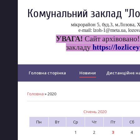
Комунальний заклад "Ло
мікрорайон 5, буд.3, м.Лозова, 
e-mail: lzoh-1@meta.ua, loz
УВАГА!
Сайт архівовано!
закладу
https://lozlicey
Головна сторінка
Новини
Дистанційне на
Прозорість та інформаційна відкритість ліцею
Головна
»
2020
Психологічна служба ліцею
Протидія булінгу
Січень 2020
Пн
Вт
Ср
Чт
Пт
Сб
PISA
Щорічне оцінювання у...
Дошкільний 
1
2
3
4