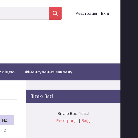
Реєстрація
|
Вхід
у ліцею
Фінансування закладу
іоти...
Оздоровлення
Вітаю Вас
!
Зворотній зв'язок
Заочне навчання
Вітаю Вас
,
Гість
!
Нд
Реєстрація
|
Вхід
гогічних працівників
2