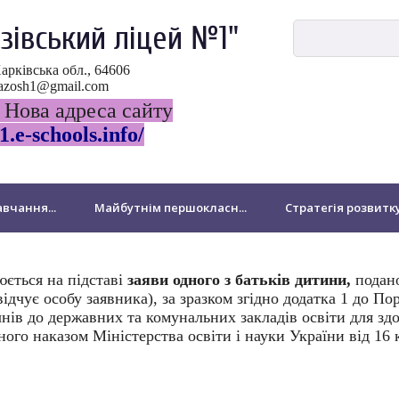
зівський ліцей №1"
Харківська обл., 64606
ovazosh1@gmail.com
 Нова адреса сайту
1.e-schools.info/
вчання...
Майбутнім першокласн...
Стратегія розвитк
ДПА
НМТ-2024
Виховна робота
Національно-патр
юється на підставі
заяви одного з батьків дитини,
подан
ідчує особу заявника), за зразком згідно додатка 1 до По
Бібліотека
Для батьків
Звернення громадян
нів до державних та комунальних закладів освіти для зд
ного наказом Міністерства освіти і науки України від 16 
підрозділ Миколаївської філії
Підвищення кваліфікації педа