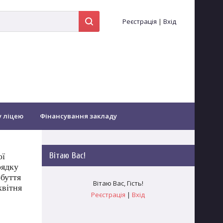
Реєстрація
|
Вхід
у ліцею
Фінансування закладу
іоти...
Оздоровлення
Вітаю Вас
!
ої
рядку
Зворотній зв'язок
Заочне навчання
обуття
Вітаю Вас
,
Гість
!
квітня
Реєстрація
|
Вхід
гогічних працівників