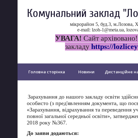
Комунальний заклад "Ло
мікрорайон 5, буд.3, м.Лозова, 
e-mail: lzoh-1@meta.ua, loz
УВАГА!
Сайт архівовано!
закладу
https://lozlicey
Головна сторінка
Новини
Дистанційне на
Прозорість та інформаційна відкритість ліцею
Зарахування до нашого закладу освіти здійсн
особисто (з пред'явленням документа, що посв
Психологічна служба ліцею
Протидія булінгу
«Зарахування, відрахування та переведення уч
повної загальної середньої освіти», затвердже
2018 року №367.
PISA
Щорічне оцінювання у...
Дошкільний 
До заяви додаються: