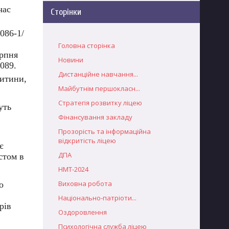
час
Сторінки
086-1/
Головна сторінка
ерпня
Новини
089.
Дистанційне навчання...
дитини,
Майбутнім першокласн...
Стратегія розвитку ліцею
уть
Фінансування закладу
Прозорість та інформаційна
відкритість ліцею
є
ДПА
стом в
НМТ-2024
Виховна робота
о
Національно-патріоти...
рів
Оздоровлення
Психологічна служба ліцею