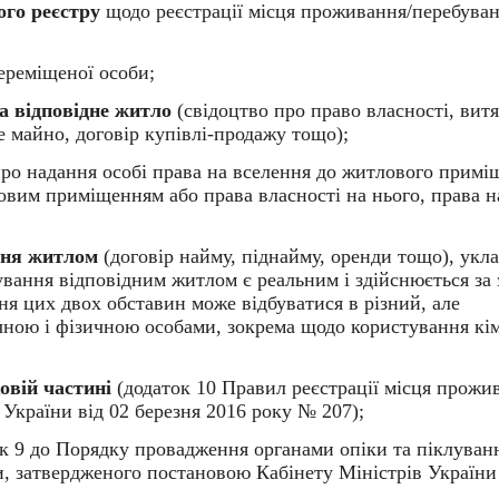
ого реєстру
щодо реєстрації місця проживання/перебува
реміщеної особи;
на відповідне житло
(свідоцтво про право власності, витя
 майно, договір купівлі-продажу тощо);
 про надання особі права на вселення до житлового примі
овим приміщенням або права власності на нього, права н
ння житлом
(договір найму, піднайму, оренди тощо), укл
вання відповідним житлом є реальним і здійснюється за
ня цих двох обставин може відбуватися в різний, але
чною і фізичною особами, зокрема щодо користування кі
овій частині
(додаток 10 Правил реєстрації місця прожи
України від 02 березня 2016 року № 207);
к 9 до Порядку провадження органами опіки та піклуван
ни, затвердженого постановою Кабінету Міністрів України