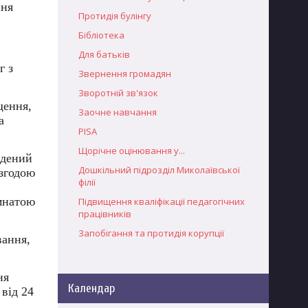
ння
Протидія булінгу
Бібліотека
Для батьків
г з
Звернення громадян
Зворотній зв'язок
щення,
Заочне навчання
а
PISA
Щорічне оцінювання у...
адений
Дошкільний підрозділ Миколаївської
 згодою
філії
мнатою
Підвищення кваліфікації педагогічних
працівників
Запобігання та протидія корупції
вання,
ня
Календар
 від 24