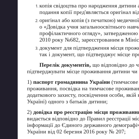
Запобігання та протидія корупції
копія свідоцтва про народження дитини а
подання копії пред'являється оригінал ві
оригінал або копія (з печаткою) медично
о «Довідка учня загальноосвітнього навч
профілактичного огляду», затвердженою 
2010 року №682, зареєстрованим в Мініс
документ для підтвердження місця прож
так і документ, що підтверджує місце про
Перелік документів,
що відповідно до ч
підтверджувати місце проживання дитини чи од
1)
паспорт громадянина України
(тимчасове 
проживання, посвідка на тимчасове проживанн
додаткового захисту, посвідчення особи, якій
Україні) одного з батьків дитини;
2)
довідка про реєстрацію місця проживання/
видається відповідно до Правил реєстрації мі
інформації до Єдиного державного демографіч
України від 02 березня 2016 року № 207;