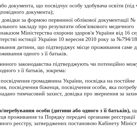
бо документа, що посвідчує особу здобувача освіти (під 
дповідного документа);
ї довідки за формою первинної облікової документації № 
ального закладу про результати обов'язкового медичного
наказом Міністерства охорони здоров'я України від 16 с
терстві юстиції України 10 вересня 2010 року за №794/18
ивання дитини, що підтверджує місце проживання саме 
живання одного з її батьків.
инного законодавства підтверджують чи потенційно мож
ного з її батьків, зокрема:
посвідчення громадянина України, посвідка на постійне
я, посвідчення біженця, посвідчення особи, яка потребу
 надано тимчасовий захист, довідка про звернення за захи
перебування особи (дитини або одного з її батьків),
щ
сця проживання та Порядку передачі органами реєстрації
ного реєстру, затверджених постановою Кабінету Мініст