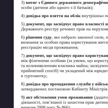
3)
витяг з Єдиного державного демографічн
особи (дитини або одного з її батьків);
4)
довідка про взяття на облік
внутрішньо пе
5)
документ, що засвідчує право власності 
Державного реєстру речових прав на нерухоме
6)
рішення суду
, яке набрало законної сили,
визнання за особою права користування житл
реєстрацію місця проживання;
7)
документ, що засвідчує право користува
між фізичними особами (за умови, що користу
та волевиявленням власника майна; засвідчен
прийнятний спосіб) чи укладений між юриди
в гуртожитку;
8)
довідка про проходження служби у військ
затверджених постановою Кабінету Міністрів 
9
) акт обстеження умов проживання
(додато
діяльності, пов’язаної із захистом прав дити
вересня 2008 року № 866);