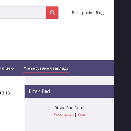
Реєстрація
|
Вхід
у ліцею
Фінансування закладу
іоти...
Оздоровлення
Вітаю Вас
!
в із
Зворотній зв'язок
Заочне навчання
Вітаю Вас
,
Гість
!
Реєстрація
|
Вхід
гогічних працівників