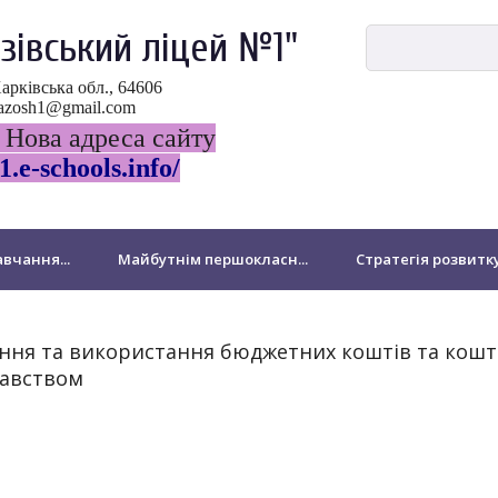
зівський ліцей №1"
Харківська обл., 64606
ovazosh1@gmail.com
 Нова адреса сайту
1.e-schools.info/
вчання...
Майбутнім першокласн...
Стратегія розвитк
ДПА
НМТ-2024
Виховна робота
Національно-патр
ння та використання бюджетних коштів та кошті
давством
Бібліотека
Для батьків
Звернення громадян
підрозділ Миколаївської філії
Підвищення кваліфікації педа