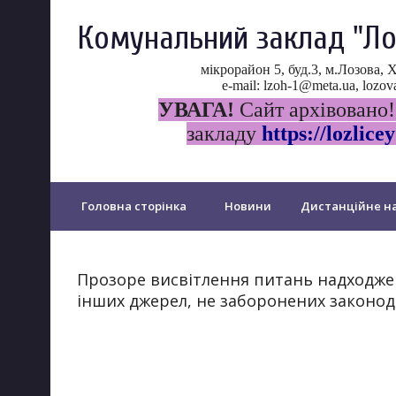
Комунальний заклад "Ло
мікрорайон 5, буд.3, м.Лозова, 
e-mail: lzoh-1@meta.ua, loz
УВАГА!
Сайт архівовано!
закладу
https://lozlicey
Головна сторінка
Новини
Дистанційне на
Прозорість та інформаційна відкритість ліцею
Прозоре висвітлення питань надходже
інших джерел, не заборонених законо
Психологічна служба ліцею
Протидія булінгу
PISA
Щорічне оцінювання у...
Дошкільний 