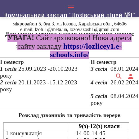
menu
Комунальний заклад "Лозівський ліцей №1"
мікрорайон 5, буд.3, м.Лозова, Харківська обл., 64606
e-mail: lzoh-1@meta.ua, lozovazosh1@gmail.com
Для учнів заочних класів навчальний процес
УВАГА!
Сайт архівовано! Нова адреса
2023/2024 навчального року буде
сайту закладу
https://lozlicey1.e-
здійснюватися за сесійною системою:
schools.info/
І семестр
ІІ семестр
1 сесія
25.09.2023 -20.10.2023
3 сесія
08.01.2024
року
search
person
2 сесія
20.11.2023 -15.12.2023
4 сесія
26.02.2024
року
5 сесія
08.04.2024
року
Розклад дзвоників та тривалість перерв
9(з)-12(з) класи
1 консультація
14.00-14.45