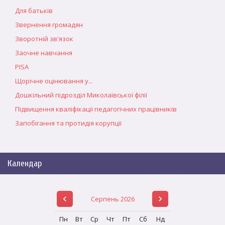
Для батьків
Звернення громадян
Зворотній зв'язок
Заочне навчання
PISA
Щорічне оцінювання у...
Дошкільний підрозділ Миколаївської філії
Підвищення кваліфікації педагогічних працівників
Запобігання та протидія корупції
Календар
Серпень 2026
Пн
Вт
Ср
Чт
Пт
Сб
Нд