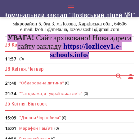
menu
Комунальний заклад "Лозівський ліцей №1"
мікрорайон 5, буд.3, м.Лозова, Харківська обл., 64606
Головна
»
2016
»
Квітень
e-mail: lzoh-1@meta.ua, lozovazosh1@gmail.com
УВАГА!
Сайт архівовано! Нова адреса
29 Квітня, П`ятниця
сайту закладу
https://lozlicey1.e-
schools.info/
11:57
(0)
28 Квітня, Четвер
search
person
21:40
"Обдарована дитина"
(0)
21:34
"Тато,мама, я - українська сім`я"
(0)
26 Квітня, Вівторок
15:09
"Дзвони Чорнобиля"
(0)
15:01
Марафон Пам`яті
(0)
14:50
Виховний захід
(0)