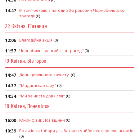
14:47
Мітинг-реквію з нагоди 30-х роковин Чорнобильської
трагедії
(0)
22 Квітня, П`ятниця
12:06
Благодійна акція
(0)
11:57
Чорнобиль - довгий слід трагедії
(0)
19 Квітня, Вівторок
14:47
День цивільного захисту.
(0)
14:37
"Мадагаскар-шоу"
(0)
14:34
"Ми за чисте довкілля"
(0)
18 Квітня, Понеділок
16:00
Юний фізик Лозівщини
(0)
10:39
Батьківські збори для батьків майбутніх першокласників
(0)