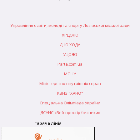
Управління освіти, молоді та спорту Лозівської міської ради
ХРЦОЯО
ДНО ХОДА
УЦОЯО
Parta.com.ua
МОНУ
Міністерство внутрішніх справ
КВНЗ "ХАНО"
Спеціальна Олімпіада України
ДСУНС «Веб-простір безпеки»
Гаряча лінія