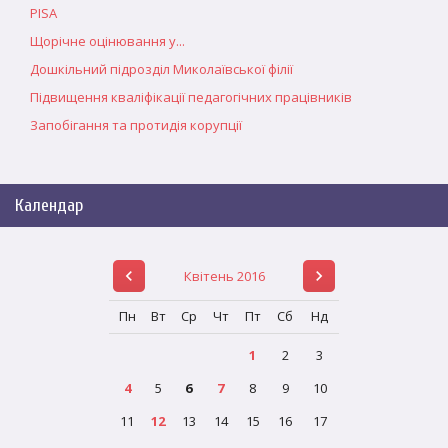
PISA
Щорічне оцінювання у...
Дошкільний підрозділ Миколаївської філії
Підвищення кваліфікації педагогічних працівників
Запобігання та протидія корупції
Календар
Квітень 2016
Пн
Вт
Ср
Чт
Пт
Сб
Нд
1
2
3
4
5
6
7
8
9
10
11
12
13
14
15
16
17