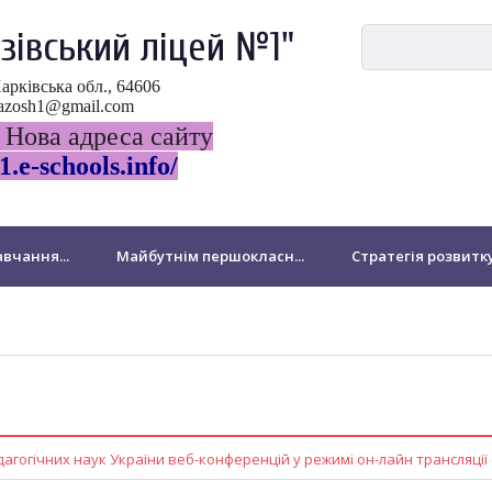
зівський ліцей №1"
Харківська обл., 64606
ovazosh1@gmail.com
 Нова адреса сайту
1.e-schools.info/
вчання...
Майбутнім першокласн...
Стратегія розвитк
ДПА
НМТ-2024
Виховна робота
Національно-патр
Бібліотека
Для батьків
Звернення громадян
підрозділ Миколаївської філії
Підвищення кваліфікації педа
гогічних наук України веб-конференцій у режимі он-лайн трансляції