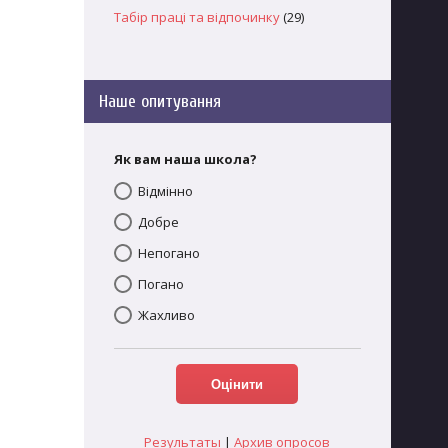
Табір праці та відпочинку
(29)
Наше опитування
Як вам наша школа?
Відмінно
Добре
Непогано
Погано
Жахливо
Результаты
|
Архив опросов