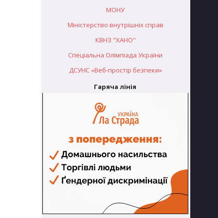
МОНУ
Міністерство внутрішніх справ
КВНЗ "ХАНО"
Спеціальна Олімпіада України
ДСУНС «Веб-простір безпеки»
Гаряча лінія