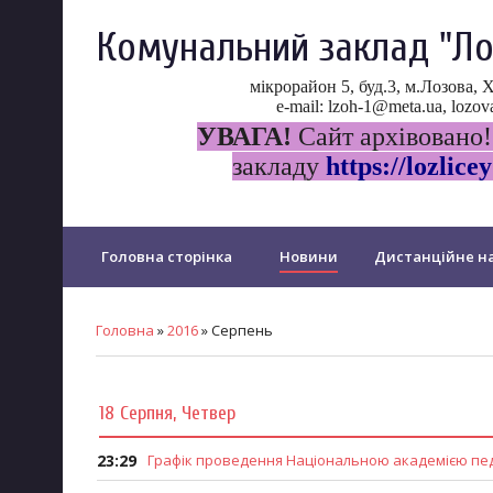
Комунальний заклад "Ло
мікрорайон 5, буд.3, м.Лозова, 
e-mail: lzoh-1@meta.ua, loz
УВАГА!
Сайт архівовано!
закладу
https://lozlicey
Головна сторінка
Новини
Дистанційне на
Прозорість та інформаційна відкритість ліцею
Головна
»
2016
»
Серпень
Психологічна служба ліцею
Протидія булінгу
18 Серпня, Четвер
PISA
Щорічне оцінювання у...
Дошкільний 
23:29
Графік проведення Національною академією педа