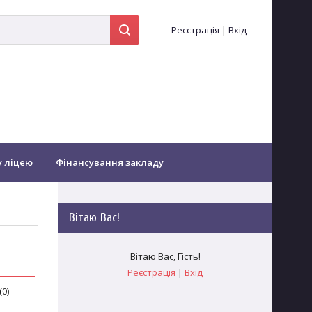
Реєстрація
|
Вхід
у ліцею
Фінансування закладу
іоти...
Оздоровлення
Вітаю Вас
!
Зворотній зв'язок
Заочне навчання
Вітаю Вас
,
Гість
!
Реєстрація
|
Вхід
гогічних працівників
(0)