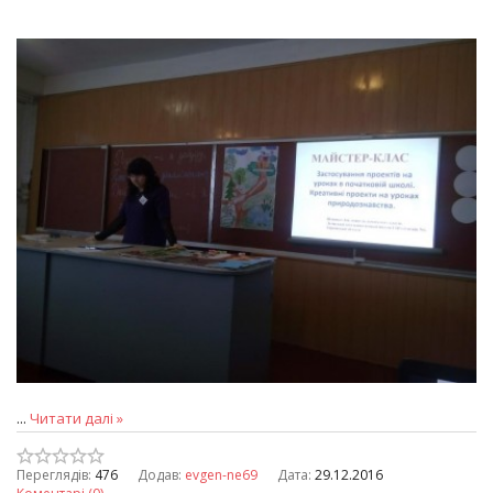
...
Читати далі »
Переглядів:
476
Додав:
evgen-ne69
Дата:
29.12.2016