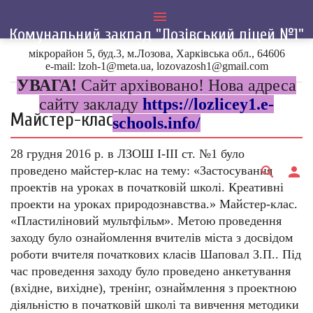
menu
Комунальний заклад "Лозівський ліцей №1"
мікрорайон 5, буд.3, м.Лозова, Харківська обл., 64606
Головна
»
2016
»
Грудень
»
29
e-mail: lzoh-1@meta.ua, lozovazosh1@gmail.com
УВАГА!
Сайт архівовано! Нова адреса
сайту закладу
https://lozlicey1.e-
Майстер-клас
schools.info/
28 грудня 2016 р. в ЛЗОШ І-ІІІ ст. №1 було
проведено майстер-клас на тему: «Застосування
search
person
проектів на уроках в початковій школі. Креативні
проекти на уроках природознавства.» Майстер-клас
.
«Пластиліновий мультфільм». Метою проведення
заходу було ознайомлення вчителів міста з досвідом
роботи вчителя початкових класів Шаповал З.П.. Під
час проведення заходу було проведено анкетування
(вхідне, вихідне), тренінг, ознаймлення з проектною
діяльністю в початковій школі та вивчення методики