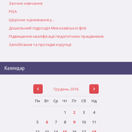
Заочне навчання
PISA
Щорічне оцінювання у...
Дошкільний підрозділ Миколаївської філії
Підвищення кваліфікації педагогічних працівників
Запобігання та протидія корупції
Календар
Грудень 2016
Пн
Вт
Ср
Чт
Пт
Сб
Нд
1
2
3
4
5
6
7
8
9
10
11
12
13
14
15
16
17
18