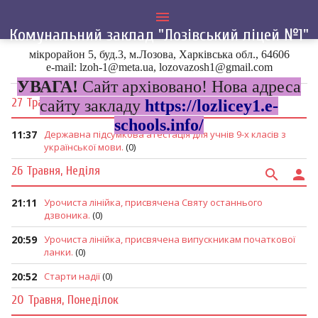
menu
Комунальний заклад "Лозівський ліцей №1"
мікрорайон 5, буд.3, м.Лозова, Харківська обл., 64606
Головна
»
2019
»
Травень
e-mail: lzoh-1@meta.ua, lozovazosh1@gmail.com
УВАГА!
Сайт архівовано! Нова адреса
27 Травня, Понеділок
сайту закладу
https://lozlicey1.e-
schools.info/
11:37
Державна підсумкова атестація для учнів 9-х класів з
української мови.
(0)
26 Травня, Неділя
search
person
21:11
Урочиста лінійка, присвячена Святу останнього
дзвоника.
(0)
20:59
Урочиста лінійка, присвячена випускникам початкової
ланки.
(0)
20:52
Старти надії
(0)
20 Травня, Понеділок