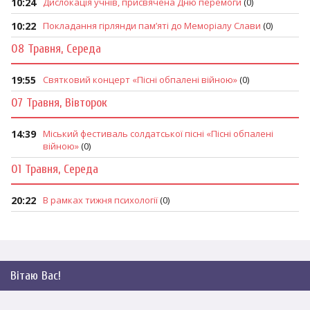
10:24
Дислокація учнів, присвячена Дню перемоги
(0)
10:22
Покладання гірлянди пам’яті до Меморіалу Слави
(0)
08 Травня, Середа
19:55
Святковий концерт «Пісні обпалені війною»
(0)
07 Травня, Вівторок
14:39
Міський фестиваль солдатської пісні «Пісні обпалені
війною»
(0)
01 Травня, Середа
20:22
В рамках тижня психології
(0)
Вітаю Вас
!