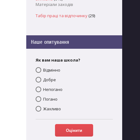
Матеріали заходів
Табір праці та відпочинку
(29)
Наше опитування
Як вам наша школа?
Відмінно
Добре
Непогано
Погано
Жахливо