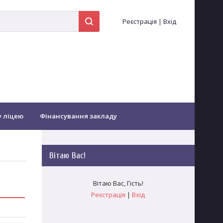
Реєстрація
|
Вхід
у ліцею
Фінансування закладу
іоти...
Оздоровлення
Вітаю Вас
!
Зворотній зв'язок
Заочне навчання
Вітаю Вас
,
Гість
!
Реєстрація
|
Вхід
гогічних працівників