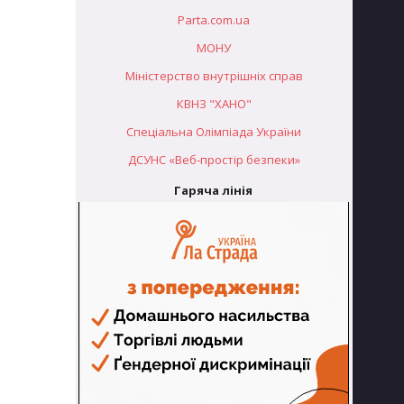
Parta.com.ua
МОНУ
Міністерство внутрішніх справ
КВНЗ "ХАНО"
Спеціальна Олімпіада України
ДСУНС «Веб-простір безпеки»
Гаряча лінія