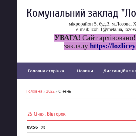
Комунальний заклад "Ло
мікрорайон 5, буд.3, м.Лозова, 
e-mail: lzoh-1@meta.ua, loz
УВАГА!
Сайт архівовано!
закладу
https://lozlicey
Головна сторінка
Новини
Дистанційне на
Прозорість та інформаційна відкритість ліцею
Головна
»
2022
»
Січень
Психологічна служба ліцею
Протидія булінгу
25 Січня, Вівторок
PISA
Щорічне оцінювання у...
Дошкільний 
09:56
(0)