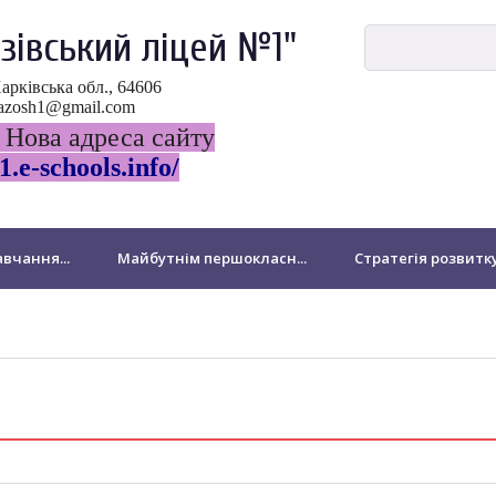
зівський ліцей №1"
Харківська обл., 64606
ovazosh1@gmail.com
 Нова адреса сайту
1.e-schools.info/
вчання...
Майбутнім першокласн...
Стратегія розвитк
ДПА
НМТ-2024
Виховна робота
Національно-патр
Бібліотека
Для батьків
Звернення громадян
підрозділ Миколаївської філії
Підвищення кваліфікації педа