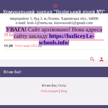
menu
Комунальний заклад "Лозівський ліцей №1"
мікрорайон 5, буд.3, м.Лозова, Харківська обл., 64606
Головна
»
2022
»
Березень
e-mail: lzoh-1@meta.ua, lozovazosh1@gmail.com
УВАГА!
Сайт архівовано! Нова адреса
29 Березня, Вівторок
сайту закладу
https://lozlicey1.e-
schools.info/
11:29
Атестація 2022
(0)
search
person
Вітаю Вас
!
Вітаю Вас
,
Гість
!
Реєстрація
|
Вхід