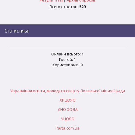
Результаты
|
Архив опросов
Всего ответов:
529
Статистика
Онлайн всього:
1
Гостей:
1
Користувачів:
0
Управління освіти, молоді та спорту Лозівської міської ради
ХРЦОЯО
ДНО ХОДА
УЦОЯО
Parta.com.ua