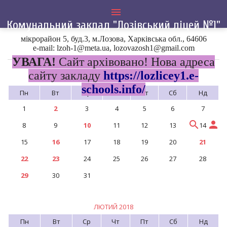
menu
Комунальний заклад "Лозівський ліцей №1"
мікрорайон 5, буд.3, м.Лозова, Харківська обл., 64606
Головна
»
2018
e-mail: lzoh-1@meta.ua, lozovazosh1@gmail.com
УВАГА!
Сайт архівовано! Нова адреса
сайту закладу
https://lozlicey1.e-
СІЧЕНЬ 2018
schools.info/
Пн
Вт
Ср
Чт
Пт
Сб
Нд
1
2
3
4
5
6
7
search
person
8
9
10
11
12
13
14
15
16
17
18
19
20
21
22
23
24
25
26
27
28
29
30
31
ЛЮТИЙ 2018
Пн
Вт
Ср
Чт
Пт
Сб
Нд