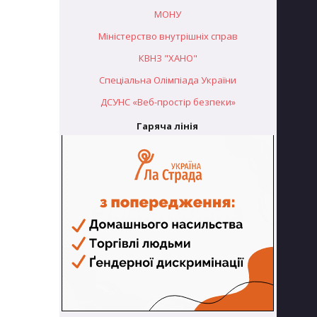
МОНУ
Міністерство внутрішніх справ
КВНЗ "ХАНО"
Спеціальна Олімпіада України
ДСУНС «Веб-простір безпеки»
Гаряча лінія