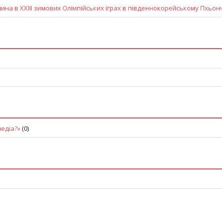
нина в ХХІІІ зимових Олімпійських іграх в південнокорейському Пхьон
медіа?»
(0)