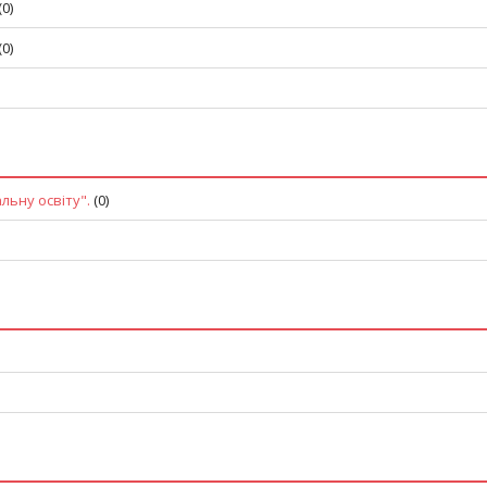
(0)
(0)
льну освіту".
(0)