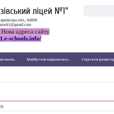
зівський ліцей №1"
Харківська обл., 64606
ovazosh1@gmail.com
 Нова адреса сайту
1.e-schools.info/
вчання...
Майбутнім першокласн...
Стратегія розвитк
ДПА
НМТ-2024
Виховна робота
Національно-патр
Бібліотека
Для батьків
Звернення громадян
підрозділ Миколаївської філії
Підвищення кваліфікації педа
(0)