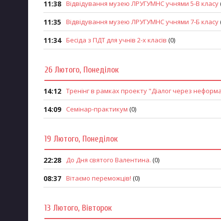
Запобігання та протидія корупції
11:38
Відвідування музею ЛРУГУМНС учнями 5-В класу
11:35
Відвідування музею ЛРУГУМНС учнями 7-Б класу
11:34
Бесіда з ПДТ для учнів 2-х класів
(0)
26 Лютого, Понеділок
14:12
Тренінг в рамках проекту "Діалог через неформа
14:09
Семінар-практикум
(0)
19 Лютого, Понеділок
22:28
До Дня святого Валентина.
(0)
08:37
Вітаємо переможців!
(0)
13 Лютого, Вівторок