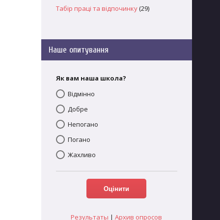
Табір праці та відпочинку
(29)
Наше опитування
Як вам наша школа?
Відмінно
Добре
Непогано
Погано
Жахливо
Результаты
|
Архив опросов