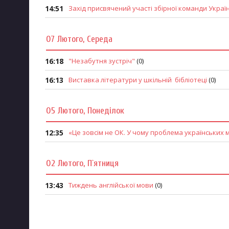
14:51
Захід присвячений участі збірної команди Украї
07 Лютого, Середа
16:18
"Незабутня зустріч"
(0)
16:13
Виставка літератури у шкільній бібліотеці
(0)
05 Лютого, Понеділок
12:35
«Це зовсім не ОК. У чому проблема українських 
02 Лютого, П`ятниця
13:43
Тиждень англійської мови
(0)