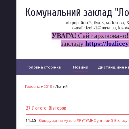
Комунальний заклад "Ло
мікрорайон 5, буд.3, м.Лозова, 
e-mail: lzoh-1@meta.ua, loz
УВАГА!
Сайт архівовано!
закладу
https://lozlicey
Головна сторінка
Новини
Дистанційне на
Прозорість та інформаційна відкритість ліцею
Головна
»
2018
»
Лютий
Психологічна служба ліцею
Протидія булінгу
27 Лютого, Вівторок
PISA
Щорічне оцінювання у...
Дошкільний 
11:40
Відвідування музею ЛРУГУМНС учнями 5-Б класу