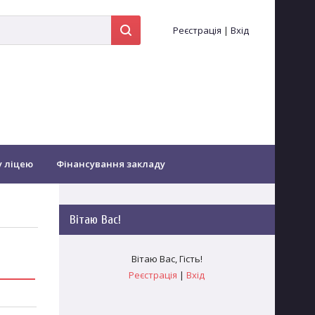
Реєстрація
|
Вхід
у ліцею
Фінансування закладу
іоти...
Оздоровлення
Вітаю Вас
!
Зворотній зв'язок
Заочне навчання
Вітаю Вас
,
Гість
!
Реєстрація
|
Вхід
гогічних працівників