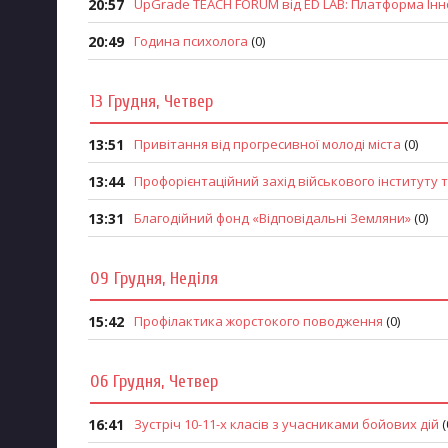
20:57
UpGrade TEACH FORUM від ED LAB: Платформа Інно
20:49
Година психолога
(0)
13 Грудня, Четвер
13:51
Привітання від прогресивної молоді міста
(0)
13:44
Профорієнтаційний захід військового інституту т
13:31
Благодійний фонд «Відповідальні Земляни»
(0)
09 Грудня, Неділя
15:42
Профiлактика жорстокого поводження
(0)
06 Грудня, Четвер
16:41
Зустріч 10-11-х класів з учасниками бойових дій
(