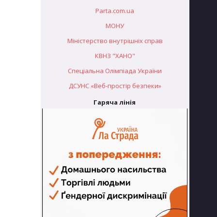
Parta.com.ua
МОНУ
Міністерство внутрішніх справ
КВНЗ "ХАНО"
Спеціальна Олімпіада України
ДСУНС «Веб-простір безпеки»
Гаряча лінія