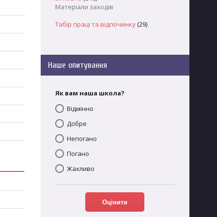
Матеріали заходів
Табір праці та відпочинку
(29)
Наше опитування
Як вам наша школа?
Відмінно
Добре
Непогано
Погано
Жахливо