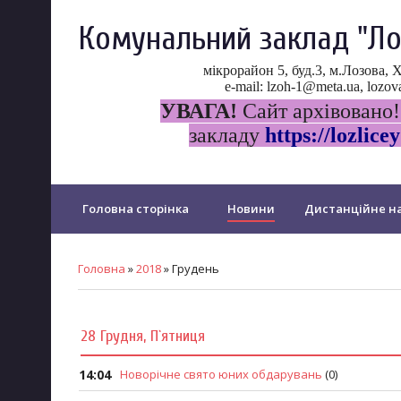
Комунальний заклад "Ло
мікрорайон 5, буд.3, м.Лозова, 
e-mail: lzoh-1@meta.ua, loz
УВАГА!
Сайт архівовано!
закладу
https://lozlicey
Головна сторінка
Новини
Дистанційне на
Прозорість та інформаційна відкритість ліцею
Головна
»
2018
»
Грудень
Психологічна служба ліцею
Протидія булінгу
28 Грудня, П`ятниця
PISA
Щорічне оцінювання у...
Дошкільний 
14:04
Новорічне свято юних обдарувань
(0)