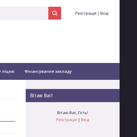
Реєстрація
|
Вхід
у ліцею
Фінансування закладу
іоти...
Оздоровлення
Вітаю Вас
!
Зворотній зв'язок
Заочне навчання
Вітаю Вас
,
Гість
!
Реєстрація
|
Вхід
гогічних працівників