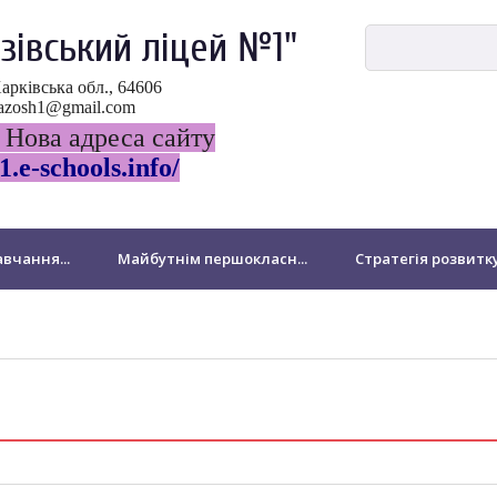
зівський ліцей №1"
Харківська обл., 64606
ovazosh1@gmail.com
 Нова адреса сайту
1.e-schools.info/
вчання...
Майбутнім першокласн...
Стратегія розвитк
ДПА
НМТ-2024
Виховна робота
Національно-патр
Бібліотека
Для батьків
Звернення громадян
підрозділ Миколаївської філії
Підвищення кваліфікації педа