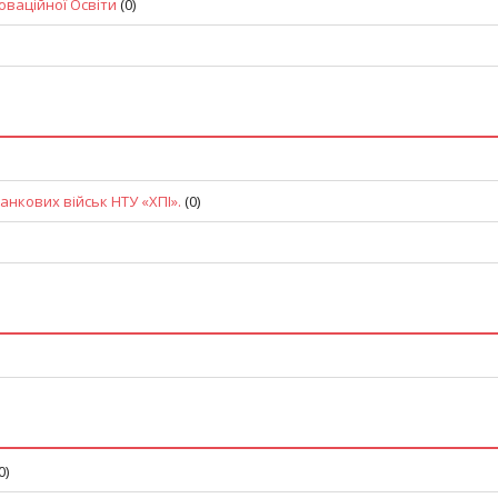
ваційної Освіти‎
(0)
анкових військ НТУ «ХПІ».
(0)
0)