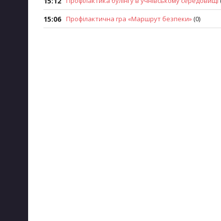
15:12
Профiлактика булiнгу в учнiвському середовищi
15:06
Профілактична гра «Маршрут безпеки»
(0)