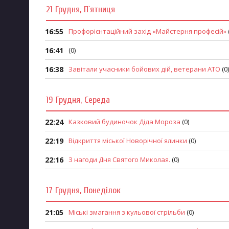
21 Грудня, П`ятниця
16:55
Профорієнтаційний захід «Майстерня професій»
16:41
(0)
16:38
Завітали учасники бойових дій, ветерани АТО
(0)
19 Грудня, Середа
22:24
Казковий будиночок Діда Мороза
(0)
22:19
Відкриття міської Новорічної ялинки
(0)
22:16
З нагоди Дня Святого Миколая.
(0)
17 Грудня, Понеділок
21:05
Міські змагання з кульової стрільби
(0)