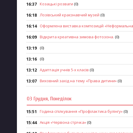
16:37
Козацькі розваги
(0)
16:18
Лозiвський краєзнавчий музей
(0)
16:14
Оформлена виставка композицій «Неформальна
16:09
Відкрита креативна зимова фотозона.
(0)
13:19
(0)
13:16
(0)
13:12
Адаптація учнів 5-х класів
(0)
13:07
Виховний захід на тему «Права дитини»
(0)
03 Грудня, Понеділок
15:51
Година спілкування «Профілактика булінгу»
(0)
15:44
Акція «Червона стрічка»
(0)