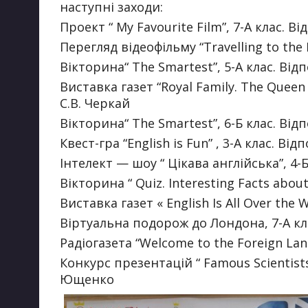
Запобігання та протидія корупції
наступні заходи:
Проект “ My Favourite Film”, 7-А клас. В
Перегляд відеофільму “Travelling to the 
Вікторина“ The Smartest”, 5-А клас. Відп
Виставка газет “Royal Family. The Queen E
С.В. Черкай
Вікторина“ The Smartest”, 6-Б клас. Відп
Квест-гра “English is Fun” , 3-А клас. Ві
Інтелект — шоу “ Цікава англійська”, 4-Б
Вікторина “ Quiz. Interesting Facts abou
Виставка газет « English Is All Over the
Віртуальна подорож до Лондона, 7-А кл
Радіогазета “Welcome to the Foreign La
Конкурс презентацій “ Famous Scientists 
Ющенко