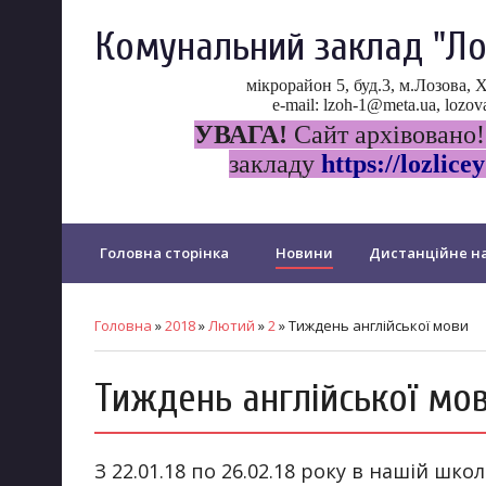
Комунальний заклад "Ло
мікрорайон 5, буд.3, м.Лозова, 
e-mail: lzoh-1@meta.ua, loz
УВАГА!
Сайт архівовано!
закладу
https://lozlicey
Головна сторінка
Новини
Дистанційне на
Прозорість та інформаційна відкритість ліцею
Головна
»
2018
»
Лютий
»
2
» Тиждень англійської мови
Психологічна служба ліцею
Протидія булінгу
Тиждень англійської мо
PISA
Щорічне оцінювання у...
Дошкільний 
З 22.01.18 по 26.02.18 року в нашій шк