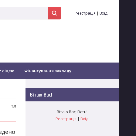
Реєстрація
|
Вхід
у ліцею
Фінансування закладу
іоти...
Оздоровлення
Вітаю Вас
!
Зворотній зв'язок
Заочне навчання
13:43
Вітаю Вас
,
Гість
!
Реєстрація
|
Вхід
гогічних працівників
ведено