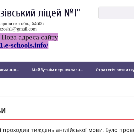
зівський ліцей №1"
Харківська обл., 64606
ovazosh1@gmail.com
 Нова адреса сайту
1.e-schools.info/
вчання...
Майбутнім першокласн...
Стратегія розвитк
ДПА
НМТ-2024
Виховна робота
Національно-патр
Бібліотека
Для батьків
Звернення громадян
ви
підрозділ Миколаївської філії
Підвищення кваліфікації педа
олі проходив тиждень англійської мови. Було про