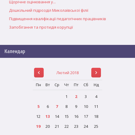
Щорічне оцінювання у...
Дошкільний підрозділ Миколаївської філії
Підвищення кваліфікації педагогічних працівників
Запобігання та протидія корупції
Календар
Лютий 2018
Пн
Вт
Ср
Чт
Пт
Сб
Нд
1
2
3
4
5
6
7
8
9
10
11
12
13
14
15
16
17
18
19
20
21
22
23
24
25