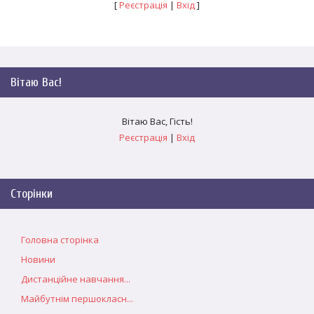
[
Реєстрація
|
Вхід
]
Вітаю Вас
!
Вітаю Вас
,
Гість
!
Реєстрація
|
Вхід
Сторінки
Головна сторінка
Новини
Дистанційне навчання...
Майбутнім першокласн...