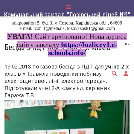
menu
Комунальний заклад "Лозівський ліцей №1"
мікрорайон 5, буд.3, м.Лозова, Харківська обл., 64606
Головна
»
2018
»
Лютий
»
27
» Бесіда з ПДТ для учнів 2-х класів
e-mail: lzoh-1@meta.ua, lozovazosh1@gmail.com
УВАГА!
Сайт архівовано! Нова адреса
сайту закладу
https://lozlicey1.e-
Бесіда з ПДТ для учнів 2-х класів
11:34
schools.info/
19.02.2018 показова бесіда з ПДТ для учнів 2-х
класів «Правила поведінки поблизу
search
person
електощитової, лінії електропередач.
Підготували учні 2-А класу кл. керівник
Гаража Т.В.