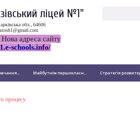
зівський ліцей №1"
Харківська обл., 64606
ovazosh1@gmail.com
 Нова адреса сайту
1.e-schools.info/
вчання...
Майбутнім першокласн...
Стратегія розвитк
ДПА
НМТ-2024
Виховна робота
Національно-патр
го процесу
Бібліотека
Для батьків
Звернення громадян
підрозділ Миколаївської філії
Підвищення кваліфікації педа