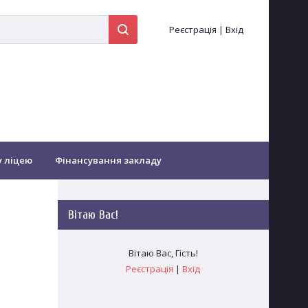
Реєстрація
|
Вхід
у ліцею
Фінансування закладу
іоти...
Оздоровлення
Вітаю Вас
!
Зворотній зв'язок
Заочне навчання
Вітаю Вас
,
Гість
!
Реєстрація
|
Вхід
гогічних працівників