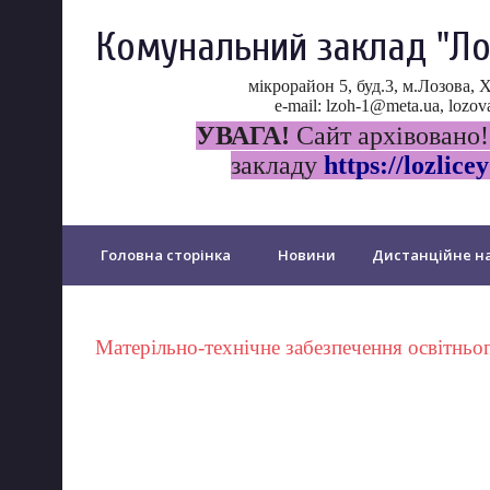
Комунальний заклад "Ло
мікрорайон 5, буд.3, м.Лозова, 
e-mail: lzoh-1@meta.ua, loz
УВАГА!
Сайт архівовано!
закладу
https://lozlicey
Головна сторінка
Новини
Дистанційне на
Прозорість та інформаційна відкритість ліцею
Матерільно-технічне забезпечення освітньо
Психологічна служба ліцею
Протидія булінгу
PISA
Щорічне оцінювання у...
Дошкільний 