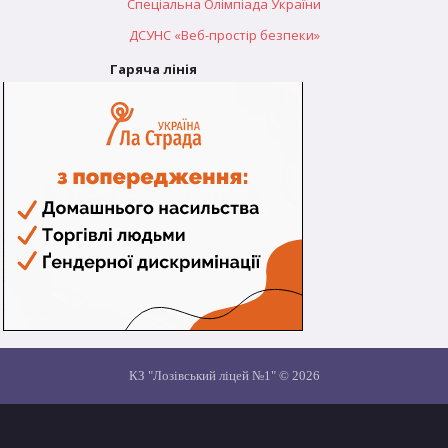
Спеціальна Олімпіада України
ДСУНС «Веб-простір безпеки»
Гаряча лінія
КЗ "Лозівський ліцей №1" © 2026