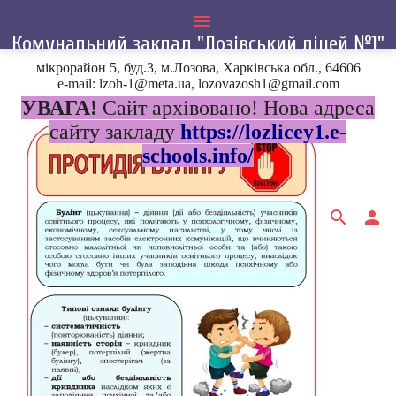
menu
Комунальний заклад "Лозівський ліцей №1"
мікрорайон 5, буд.3, м.Лозова, Харківська обл., 64606
e-mail: lzoh-1@meta.ua, lozovazosh1@gmail.com
УВАГА!
Сайт архівовано! Нова адреса
сайту закладу
https://lozlicey1.e-
schools.info/
search
person