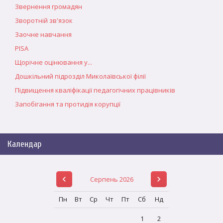
Звернення громадян
Зворотній зв'язок
Заочне навчання
PISA
Щорічне оцінювання у...
Дошкільний підрозділ Миколаївської філії
Підвищення кваліфікації педагогічних працівників
Запобігання та протидія корупції
Календар
Серпень 2026
Пн
Вт
Ср
Чт
Пт
Сб
Нд
1
2