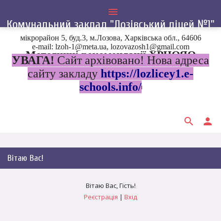
menu
Комунальний заклад "Лозівський ліцей №1"
мікрорайон 5, буд.3, м.Лозова, Харківська обл., 64606
e-mail: lzoh-1@meta.ua, lozovazosh1@gmail.com
Методичні рекомендації ХРЦОЯО
УВАГА!
Сайт архівовано! Нова адреса
сайту закладу
https://lozlicey1.e-
schools.info/
Сторінка в розробці
search
person
Вітаю Вас
!
Вітаю Вас
,
Гість
!
Реєстрація
|
Вхід